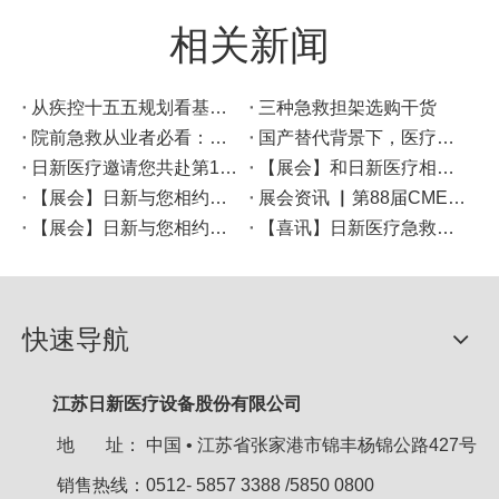
相关新闻
从疾控十五五规划看基层医疗设备升级方向
三种急救担架选购干货
院前急救从业者必看：标准救护车设备配置与选型建议
国产替代背景下，医疗器械注册备案有哪些注意事项？
日新医疗邀请您共赴第136届广交会
【展会】和日新医疗相约第90届CMEF吧！
【展会】日新与您相约上海——第89届CMEF!
展会资讯 ▏第88届CMEF，日新等你来约！
【展会】日新与您相约第87届CMEF!
【喜讯】日新医疗急救、理疗、救援及医疗设备智能制造项目奠基仪式圆满礼成！
快速导航
江苏日新医疗设备股份有限公司
地 址：
中国 • 江苏省张家港市锦丰杨锦公路427号
销售热线：0512- 5857 3388 /5850 0800