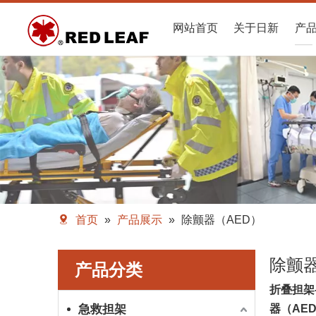
网站首页
关于日新
产
首页
»
产品展示
»
除颤器（AED）
除颤器
产品分类
折叠担架
急救担架
器（AE