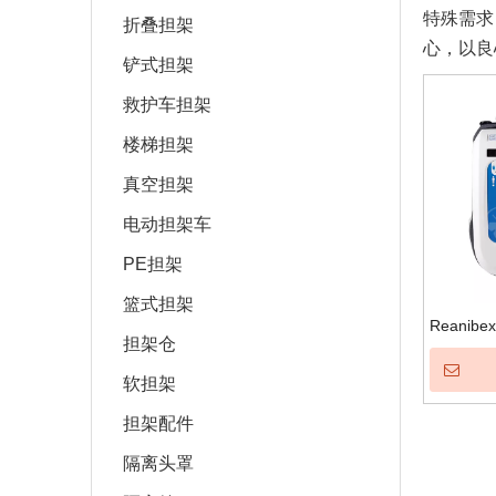
特殊需求
折叠担架
心，以良
铲式担架
救护车担架
楼梯担架
真空担架
电动担架车
PE担架
篮式担架
Reanibe
担架仓
软担架
担架配件
隔离头罩