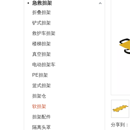
急救担架
折叠担架
铲式担架
救护车担架
楼梯担架
真空担架
电动担架车
PE担架
篮式担架
担架仓
软担架
担架配件
分享到：
隔离头罩