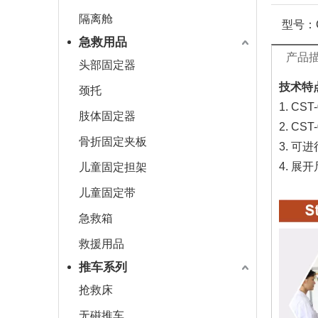
隔离舱
型号：
急救用品
产品
头部固定器
技术特
颈托
1. C
肢体固定器
2. 
骨折固定夹板
3. 可
4. 展
儿童固定担架
儿童固定带
急救箱
救援用品
推车系列
抢救床
无磁推车