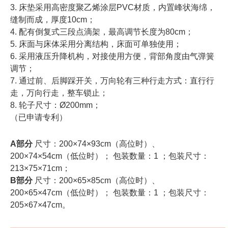
3. 床垫采用高密度聚乙烯涂层PVC材质，内置峰状海绵，
缝制而成，厚度10cm；
4. 配有倒复式三段点滴架，最高调节长度为80cm；
5. 床面与床体采用分离结构，床面可单独使用；
6. 采用液压升降机构，对接使用方便，背部角度由气弹簧
调节；
7. 通过前、后脚踩开关，万向轮有三种行走方式：直行行
走，万向行走，整车锁止；
8. 轮子尺寸：Ø200mm；
（已申请专利）
A部分
尺寸：200×74×93cm（高位时）、
200×74×54cm（低位时）； 包装数量：1 ；包装尺寸：
213×75×71cm；
B部分
尺寸：200×65×85cm（高位时）、
200×65×47cm（低位时）； 包装数量：1 ；包装尺寸：
205×67×47cm。