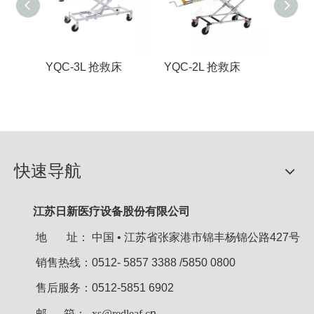
YQC-3L 抢救床
YQC-2L 抢救床
YQC-
快速导航
江苏日新医疗设备股份有限公司
地 址：
中国 • 江苏省张家港市锦丰杨锦公路427号
销售热线：0512- 5857 3388 /5850 0800
售后服务：0512-5851 6902
邮 箱：
xs@redleaf.c
n